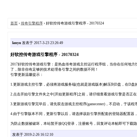
首页
›
传奇引擎程序
› 好软控传奇游戏引擎程序 - 20170324
lanyu
发表于 2017-3-23 23:26:49
好软控传奇游戏引擎程序 - 20170324
2017好软控传奇游戏引擎：是热血传奇游戏主控运行程序组，当你在任何地
了，除非你有足够的技术处理各引擎之间的数据不同！
引擎更新温馨提示：
1.更新游戏主控引擎，必须将游戏服务端(也就是游戏版本)解压到D盘，在D盘的格式文
2.点击开始引擎文件夹之中[开始更新程序]之前，请仔细查看游戏引擎是否正在
3.更新游戏引擎完毕后，请先双击游戏主控程序(gamecenter)，不启动，
4.由于引擎版本不同，更新引擎以后，请选择该款引擎所配套的登陆器配置器
为防止数据被破坏，本站暂开放QQ登录，注册账号，回复评论本帖即可下载
发表于 2019-2-26 16:12:10