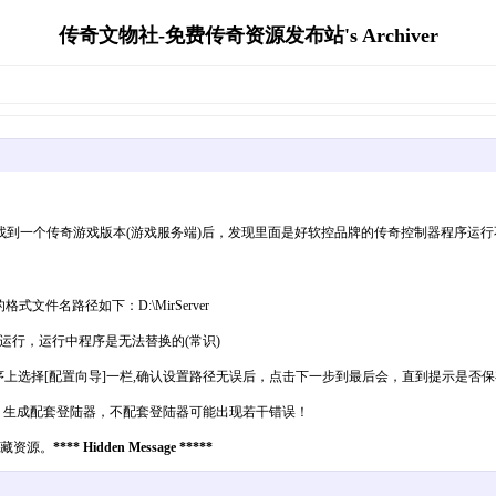
传奇文物社-免费传奇资源发布站's Archiver
方找到一个传奇游戏版本(游戏服务端)后，发现里面是好软控品牌的传奇控制器程序运
件名路径如下：D:\MirServer
运行，运行中程序是无法替换的(常识)
于该程序上选择[配置向导]一栏,确认设置路径无误后，点击下一步到最后会，直到提示是否
，生成配套登陆器，不配套登陆器可能出现若干错误！
隐藏资源。
**** Hidden Message *****