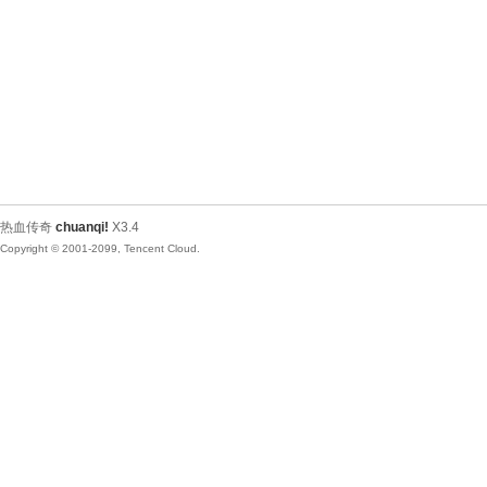
热血传奇
chuanqi!
X3.4
Copyright © 2001-2099, Tencent Cloud.